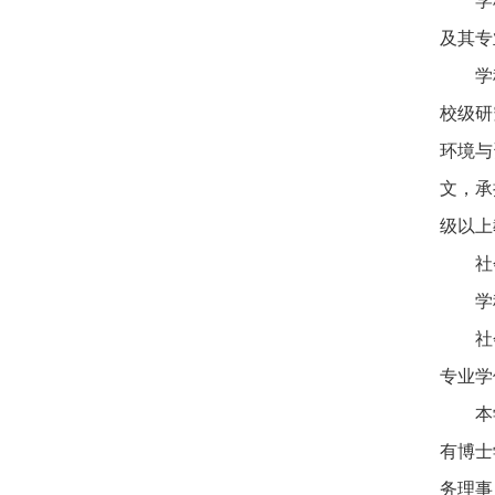
学
及其专
学
校级研
环境与
文，承
级以上
社
学
社
专业学
本
有博士
务理事