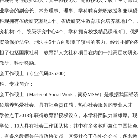
科现有专任教师23人，其中教授5人、副教授6人，硕士生导师13
业学会的副会长、常务理事、理事。学科聘有兼职教授和兼职硕士生
科现拥有省级研究基地1个、省级研究生教育联合培养基地1个、
究机构2个、院级研究中心4个。学科拥有校级精品课程3门、优
资源保护法学、刑法学5个方向积累了较强的实力。经过不懈的
担了包括国家社科、教育部人文社科项目在内的一批高层次研究
教研、科研奖励。
会工作硕士（专业代码035200）
科、专业简介：
会工作硕士（Master of Social Work，简称MSW）是
位培养热爱社会、具有社会责任感，热心社会服务的专业人才。
学位点于2018年获得教育部授权设立。本学科团队力量雄厚。现
学位，10人具有社会工作团队格；其中有多名教师兼任中国社
，有多名教师兼任市政协委员、区级社会工作协会会长，多名教