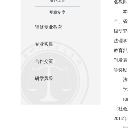
培养工作
名教师
本
规章制度
个、省
辅修专业教育
级研究
法理学
专业实践
教育部
刊发表
合作交流
等奖励
研学风采
法
学
s
（社会
201