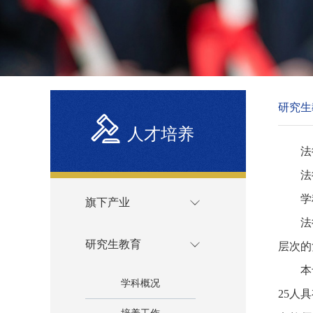
研究生
人才培养
法
法
学
旗下产业
法
研究生教育
层次的
本
学科概况
25人